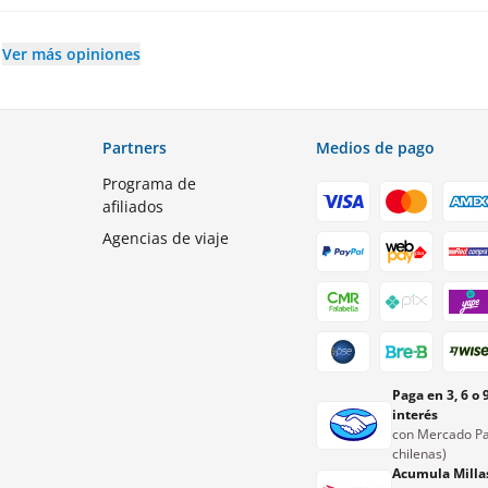
Ver más opiniones
Partners
Medios de pago
Programa de
afiliados
Agencias de viaje
Paga en 3, 6 o 
interés
con Mercado Pa
chilenas)
Acumula Milla