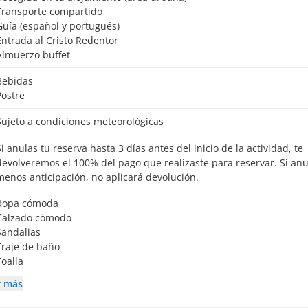
Transporte compartido
Guía (español y portugués)
Entrada al Cristo Redentor
Almuerzo buffet
Bebidas
Postre
Sujeto a condiciones meteorológicas
o de la actividad, te
devolveremos el 100% del pago que realizaste para reservar. Si an
menos anticipación, no aplicará devolución.
Ropa cómoda
Calzado cómodo
Sandalias
Traje de baño
Toalla
r más