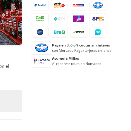
17
18
19
20
21
22
23
24
25
26
27
28
29
30
31
1
2
3
4
5
6
Paga en 3, 6 o 9 cuotas sin interés
Reserva ahora
con Mercado Pago (tarjetas chilenas)
Acumula Millas
Al reservar tours en Nomades
on el