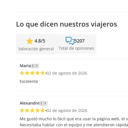
Recibimos reservas hasta 1 días de anticipación, sujeto 
anticipación posible para asegurar los cupos.
Lo que dicen nuestros viajeros
4.8
/
5
5207
Total de opiniones
Valoración general
Maria
🇧🇷
02 de agosto de 2026
Excelente
Alexandre
🇧🇷
02 de agosto de 2026
Me gustó mucho lo fácil que era usar la página web, el s
Necesitaba hablar con el equipo y me atendieron rápid