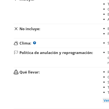
No incluye:
Clima:
Política de anulación y reprogramación:
Si anulas tu reserva hasta 3 días antes del inici
Qué llevar:
Ve