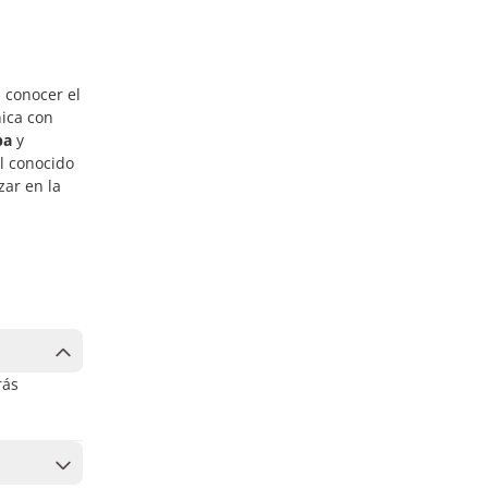
 conocer el
nica con
pa
y
el conocido
ar en la
rás