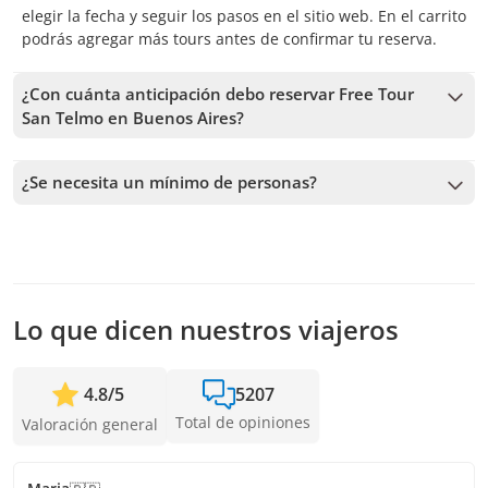
elegir la fecha y seguir los pasos en el sitio web. En el carrito
podrás agregar más tours antes de confirmar tu reserva.
¿Con cuánta anticipación debo reservar Free Tour
San Telmo en Buenos Aires?
Recibimos reservas hasta 1 días de anticipación, sujeto a la
disponibilidad. Por lo tanto, recomendamos reservar con la
¿Se necesita un mínimo de personas?
mayor anticipación posible para asegurar los cupos.
Se necesita un mínimo de 3 personas para confirmar el
servicio. En caso de no alcanzar este número, te vamos a
ofrecer las fechas más cercanas disponibles o la devolución
completa. Mientras antes hagas la reserva, más tiempo
tenemos para sumar pasajeros y confirmar la salida.
Lo que dicen nuestros viajeros
4.8
/
5
5207
Total de opiniones
Valoración general