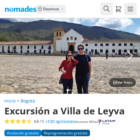
Carrito de
Destinos
Ver fotos
Inicio
>
Bogotá
Excursión a Villa de Leyva
+100
opiniones
4.8
/ 5
Acumula Millas
Anulación gratuita
Reprogramación gratuita